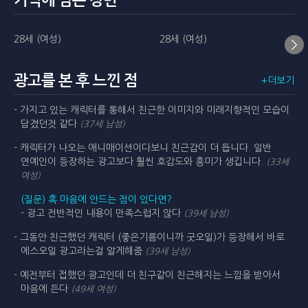
기억에 남는 장면
28세 (여성)
28세 (여성)
광고를 본 후 느낀 점
+더보기
- 가지고 있는 캐릭터를 통해서 친근한 이미지와 미래지향적인 모습이
담겼던것 같다
(37세 남성)
- 캐릭터가 나오는 애니매이션이다보니 친근감이 더 듭니다. 일반
연예인이 등장하는 광고보다 훨씬 호감도와 흥미가 생깁니다.
(33세
여성)
(질문) 혹 마음에 안드는 점이 있다면?
- 광고 전반적인 내용이 만족스럽지 않다
(39세 남성)
- 그동안 친근했던 캐릭터 (좋은기름이니까 굿오일)가 등장해서 바로
에스오일 광고라는걸 알게해줌
(39세 남성)
- 예전부터 접했던 광고인데 더 친구같이 친근해지는 느낌을 받아서
마음에 든다
(49세 여성)