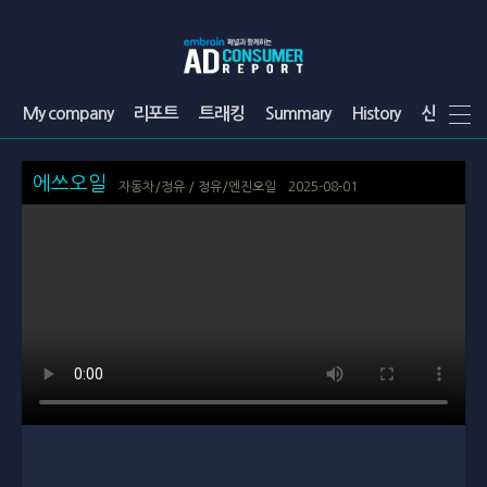
My company
리포트
트래킹
Summary
History
신청
Q
에쓰오일
자동차/정유 / 정유/엔진오일
2025-08-01